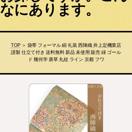
なにあります。
TOP
＞ 袋帯 フォーマル 絹 礼装 西陣織 井上定機業店
謹製 仕立て付き 送料無料 新品 未使用 販売 緑 ゴール
ド 幾何学 唐草 丸紋 ライン 京都 フワ