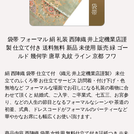
袋帯 フォーマル 絹 礼装 西陣織 井上定機業店謹
製 仕立て付き 送料無料 新品 未使用 販売 緑 ゴー
ルド 幾何学 唐草 丸紋 ライン 京都 フワ
絹 西陣織 袋帯 仕立て付 《織元 井上定機業店謹製》 未仕
立てのふくろ帯 お仕立てサービス 訪問着・付け下げ・色
無地など フォーマルな場面でお召しになる礼装の着物に合
わせて頂くと 結婚式、ご入学、ご卒業式、七五三、お宮参
り、などの人生の節目となるフォーマルなシーンや 茶道の
初釜、式典、ドレスコードがフォーマルのパーティーなど
華やかなお席にも幅広くお使い頂けます。
商品内容 西陣織 袋帯 女性用 無料仕立て付き証紙つき ※未