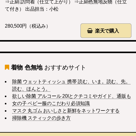
⇒正絹 訪問着（仕立て上がり） ⇒正絹色無地反物（仕立
て付き） 出品担当：小松
280,500円（税込み）
楽天で購入
着物 色無地
おすすめサイト
除菌 ウェットティッシュ 携帯 読む、いま。読む、先。
読む、ほんとう。
欲しい除菌 アルコール 20lとクチコミやガイド、通販も
女の子 ベビー服のこだわり必須知識
マスク 丸ゴム おいしさと新鮮をネットワークする
掃除機 スティックの歩き方