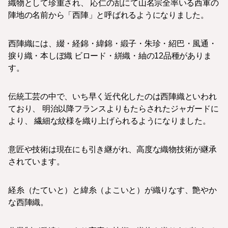
織物として珍重され、 応仁の乱にて山名宗全率いる西軍の
陣地の名前から「西陣」と呼ばれるようになりました。
西陣織には、綴・経錦・緯錦・緞子・朱珍・紹巴・風通・
捩り織・本しぼ織 ビロード・絣織・紬の12品種がありま
す。
伝統工芸の中で、いち早く近代化したのは西陣織といわれ
ており、 明治以降フランスよりもたらされたジャガードに
より、 繊細な紋様を織り上げられるようになりました。
意匠や技術は現在にも引き継がれ、高度な織物技術が継承
されています。
経糸（たていと）と緯糸（よこいと）が織りなす、艶やか
な西陣織。