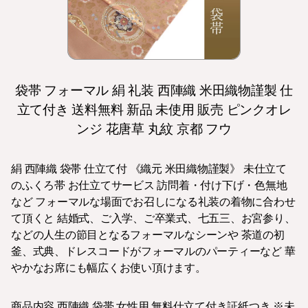
袋帯 フォーマル 絹 礼装 西陣織 米田織物謹製 仕
立て付き 送料無料 新品 未使用 販売 ピンクオレ
ンジ 花唐草 丸紋 京都 フウ
絹 西陣織 袋帯 仕立て付 《織元 米田織物謹製》 未仕立て
のふくろ帯 お仕立てサービス 訪問着・付け下げ・色無地
など フォーマルな場面でお召しになる礼装の着物に合わせ
て頂くと 結婚式、ご入学、ご卒業式、七五三、お宮参り、
などの人生の節目となるフォーマルなシーンや 茶道の初
釜、式典、ドレスコードがフォーマルのパーティーなど 華
やかなお席にも幅広くお使い頂けます。
商品内容 西陣織 袋帯 女性用 無料仕立て付き証紙つき ※未