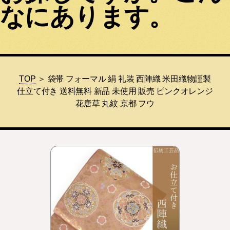
なにあります。
TOP
＞ 袋帯 フォーマル 絹 礼装 西陣織 米田織物謹製
仕立て付き 送料無料 新品 未使用 販売 ピンクオレンジ
花唐草 丸紋 京都 フウ